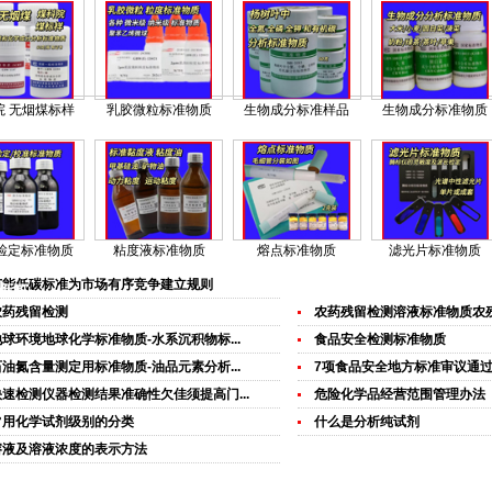
院 无烟煤标样
乳胶微粒标准物质
生物成分标准样品
生物成分标准物质
检定标准物质
粘度液标准物质
熔点标准物质
滤光片标准物质
节能低碳标准为市场有序竞争建立规则
新闻
农药残留检测
农药残留检测溶液标准物质农
地球环境地球化学标准物质-水系沉积物标...
食品安全检测标准物质
石油氮含量测定用标准物质-油品元素分析...
7项食品安全地方标准审议通
快速检测仪器检测结果准确性欠佳须提高门...
危险化学品经营范围管理办法
常用化学试剂级别的分类
什么是分析纯试剂
溶液及溶液浓度的表示方法