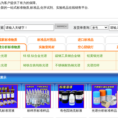
品为客户提供了有力的保障。
全新的一站式标准物质,标准品,化学试剂、实验耗品在线销售平台.
索:
发货单查询:
国家标准物质
标准品对照品
进口标准品
谱分析标准物质
实验室耗材
空心阴级灯
金光谱
锌.镁.钛合金光谱
碳钢工具钢合金钢
铅黄铜光谱
光谱
金光谱
铸铁生铁纯铁光谱
不锈钢耐热钢光谱
光谱控样
展示
机标准溶液
标样所标准样品
有色院纳克标液
光谱分析标准样品