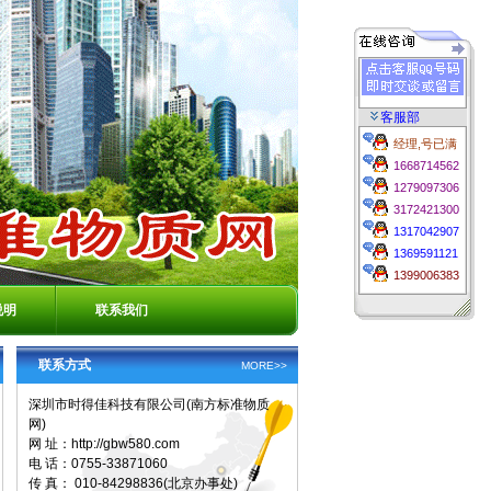
客服部
经理,号已满
1668714562
1279097306
3172421300
1317042907
1369591121
1399006383
说明
联系我们
联系方式
MORE>>
深圳市时得佳科技有限公司(南方标准物质
网)
网 址：http://gbw580.com
电 话：0755-33871060
传 真： 010-84298836(北京办事处)