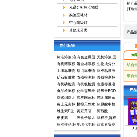
的产
光谱分析标准物质
打造
实验室耗材
空心阴级灯
其他未分类
产品搜
热门标物
光
标准溶液,溶
有色金属国
无机溶液,国
液标准物质,
有机溶液标
家标准物质
混合标液标
家标准物质
生物成分分
铝合
国家标准物
准物质中国
土壤标准物
中心,国家标
准物质
熔点标准物
网,国家标准
析标准物质
标准粘度液
铜合
质网
计量院标准
质
矿石标准物
准物质网
质
农残检测标
物质中心
兽残检测标
物质中心
质
有机磷检测
准样品,标准
有机氯检测
准样品,标准
色素标准溶
产品
标准样品,标
食品检测标
溶液,标准物
标准样品标
化学需氧量
溶液,标准物
液标准物质
耗氧量BOD
准溶液,标准
准物质标准
煤碳烟煤无
质
准溶液标准
COD标准溶
焦炭国家标
质
食品检测
5标准溶液
纯金属国家
物质
样品标准溶
烟煤国家标
稀土元素标
物质
液标准物质
准物质国家
模拟天然水
标准物质标
实物标准样
绿原酸中检
液
准物质国家
准物质标准
维生素E生
标样环境标
标准样品
标准溶液
黄豆黄苷
样环境标准
品
所标准品对
阿魏酸
标准样品
样品
育酚标准品
槲皮素
准样品
没食子酸儿
样品
照品高效液
标样所,盲样
对照品中检
标准样品,标
茶素
地球化学标
相色谱HPL
甜蜜素安赛
无
所
样,质控样
准物质矿石
C
蜜(乙酰磺胺