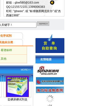
邮箱：gbw580@163.com
QQ:1215572101,1399006383
旺旺: "gbwee". 或 "标准物质网北京办" 或"杰
西娅1988"
化学试剂
其他未分类
看谱标样
其他
友情链接
MORE>>
盐碘尿碘试剂盒