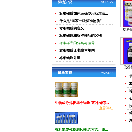
土壤生物成
酸钾)标准溶
标物知识
MORE>>
分分析
液食品检测
标准物质如何正确使用及注意...
标准物质
什么是“国家一级标准物质”
标准物质的定义
煤科
标准物质和标准样品的区别
标准样品的分类与编号
标准物质证书编写规则
标准物质计量
仪器
最新发布
MORE>>
行业
生物成分分析标准物质-茶叶,绿茶...
...查看详细
有机氯农残检测标样,六六六、滴...