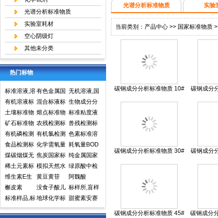
光谱分析标准物质
实验
光谱分析标准物质
实验室耗材
当前类别：
产品中心
>>
国家标准物质
>
空心阴级灯
其他未分类
热门标物
碳钢成分分析标准物质 10#
碳钢成分分
标准溶液,溶
有色金属国
无机溶液,国
Q195
液标准物质,
有机溶液标
家标准物质
混合标液标
家标准物质
生物成分分
国家标准物
准物质中国
土壤标准物
中心,国家标
准物质
熔点标准物
网,国家标准
析标准物质
标准粘度液
质网
计量院标准
质
矿石标准物
准物质网
质
农残检测标
物质中心
兽残检测标
物质中心
质
有机磷检测
准样品,标准
有机氯检测
准样品,标准
色素标准溶
标准样品,标
食品检测标
溶液,标准物
标准样品标
化学需氧量
溶液,标准物
液标准物质
耗氧量BOD
碳钢成分分析标准物质 30#
碳钢成分分
准溶液,标准
准物质标准
煤碳烟煤无
质
准溶液标准
COD标准溶
焦炭国家标
质
食品检测
5标准溶液
纯金属国家
Q275
物质
样品标准溶
烟煤国家标
稀土元素标
物质
液标准物质
准物质国家
模拟天然水
标准物质标
实物标准样
绿原酸中检
液
准物质国家
准物质标准
维生素E生
标样环境标
标准样品
标准溶液
黄豆黄苷
样环境标准
品
所标准品对
阿魏酸
标准样品
样品
育酚标准品
槲皮素
准样品
没食子酸儿
样品
照品高效液
标样所,盲样
对照品中检
标准样品,标
茶素
地球化学标
相色谱HPL
甜蜜素安赛
所
样,质控样
准物质矿石
C
蜜(乙酰磺胺
碳钢成分分析标准物质 45#
碳钢成分分