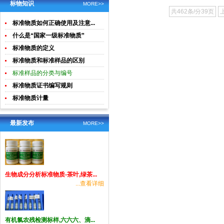
土壤生物成
酸钾)标准溶
标物知识
钢
MORE>>
共462条/分39页
分分析
液食品检测
标准物质如何正确使用及注意...
标准物质
什么是“国家一级标准物质”
标准物质的定义
标准物质和标准样品的区别
标准样品的分类与编号
标准物质证书编写规则
标准物质计量
最新发布
MORE>>
生物成分分析标准物质-茶叶,绿茶...
...查看详细
有机氯农残检测标样,六六六、滴...