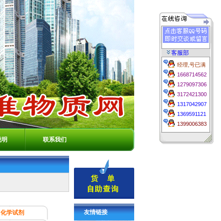
客服部
经理,号已满
1668714562
1279097306
3172421300
1317042907
1369591121
1399006383
说明
联系我们
友情链接
化学试剂