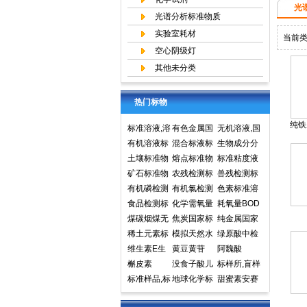
光
光谱分析标准物质
实验室耗材
当前
空心阴级灯
其他未分类
热门标物
纯铁
标准溶液,溶
有色金属国
无机溶液,国
液标准物质,
有机溶液标
家标准物质
混合标液标
家标准物质
生物成分分
国家标准物
准物质中国
土壤标准物
中心,国家标
准物质
熔点标准物
网,国家标准
析标准物质
标准粘度液
质网
计量院标准
质
矿石标准物
准物质网
质
农残检测标
物质中心
兽残检测标
物质中心
质
有机磷检测
准样品,标准
有机氯检测
准样品,标准
色素标准溶
标准样品,标
食品检测标
溶液,标准物
标准样品标
化学需氧量
溶液,标准物
液标准物质
耗氧量BOD
准溶液,标准
准物质标准
煤碳烟煤无
质
准溶液标准
COD标准溶
焦炭国家标
质
食品检测
5标准溶液
纯金属国家
物质
样品标准溶
烟煤国家标
稀土元素标
物质
液标准物质
准物质国家
模拟天然水
标准物质标
实物标准样
绿原酸中检
液
准物质国家
准物质标准
维生素E生
标样环境标
标准样品
标准溶液
黄豆黄苷
样环境标准
品
所标准品对
阿魏酸
标准样品
样品
育酚标准品
槲皮素
准样品
没食子酸儿
样品
照品高效液
标样所,盲样
对照品中检
标准样品,标
茶素
地球化学标
相色谱HPL
甜蜜素安赛
所
样,质控样
准物质矿石
C
蜜(乙酰磺胺