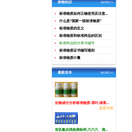
土壤生物成
酸钾)标准溶
标物知识
MORE>>
分分析
液食品检测
标准物质如何正确使用及注意...
标准物质
什么是“国家一级标准物质”
标准物质的定义
标准物质和标准样品的区别
标准样品的分类与编号
标准物质证书编写规则
标准物质计量
最新发布
MORE>>
生物成分分析标准物质-茶叶,绿茶...
...查看详细
有机氯农残检测标样,六六六、滴...