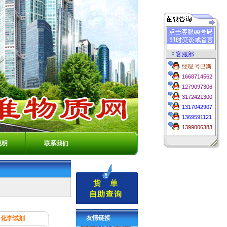
客服部
经理,号已满
1668714562
1279097306
3172421300
1317042907
1369591121
1399006383
说明
联系我们
友情链接
化学试剂