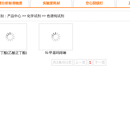
谱分析标准物质
实验室耗材
空心阴级灯
类别：
产品中心
>>
化学试剂
>>
色谱纯试剂
丁酯(乙酸正丁酯)
N-甲基吗啡啉
共2条/分1页
上一页
1
下一页