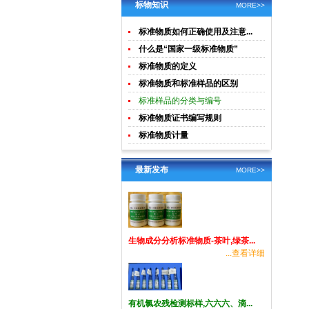
土壤生物成
酸钾)标准溶
标物知识
MORE>>
分分析
液食品检测
标准物质如何正确使用及注意...
标准物质
什么是“国家一级标准物质”
标准物质的定义
标准物质和标准样品的区别
标准样品的分类与编号
标准物质证书编写规则
标准物质计量
最新发布
MORE>>
生物成分分析标准物质-茶叶,绿茶...
...查看详细
有机氯农残检测标样,六六六、滴...