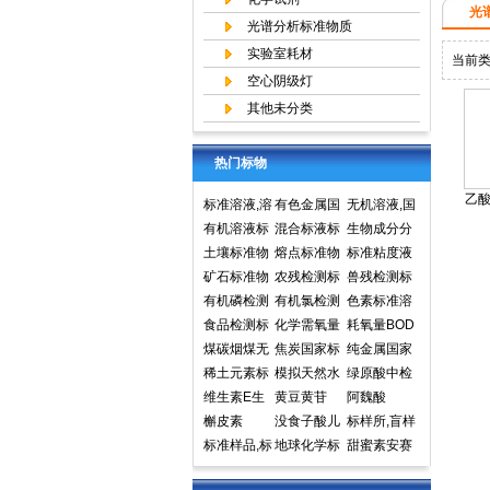
光
光谱分析标准物质
实验室耗材
当前
空心阴级灯
其他未分类
热门标物
乙酸
标准溶液,溶
有色金属国
无机溶液,国
液标准物质,
有机溶液标
家标准物质
混合标液标
家标准物质
生物成分分
国家标准物
准物质中国
土壤标准物
中心,国家标
准物质
熔点标准物
网,国家标准
析标准物质
标准粘度液
质网
计量院标准
质
矿石标准物
准物质网
质
农残检测标
物质中心
兽残检测标
物质中心
质
有机磷检测
准样品,标准
有机氯检测
准样品,标准
色素标准溶
标准样品,标
食品检测标
溶液,标准物
标准样品标
化学需氧量
溶液,标准物
液标准物质
耗氧量BOD
准溶液,标准
准物质标准
煤碳烟煤无
质
准溶液标准
COD标准溶
焦炭国家标
质
食品检测
5标准溶液
纯金属国家
物质
样品标准溶
烟煤国家标
稀土元素标
物质
液标准物质
准物质国家
模拟天然水
标准物质标
实物标准样
绿原酸中检
液
准物质国家
准物质标准
维生素E生
标样环境标
标准样品
标准溶液
黄豆黄苷
样环境标准
品
所标准品对
阿魏酸
标准样品
样品
育酚标准品
槲皮素
准样品
没食子酸儿
样品
照品高效液
标样所,盲样
对照品中检
标准样品,标
茶素
地球化学标
相色谱HPL
甜蜜素安赛
所
样,质控样
准物质矿石
C
蜜(乙酰磺胺