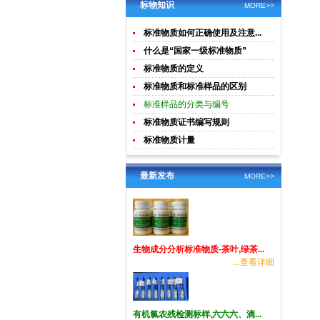
土壤生物成
酸钾)标准溶
标物知识
MORE>>
分分析
液食品检测
标准物质如何正确使用及注意...
标准物质
什么是“国家一级标准物质”
标准物质的定义
标准物质和标准样品的区别
标准样品的分类与编号
标准物质证书编写规则
标准物质计量
最新发布
MORE>>
生物成分分析标准物质-茶叶,绿茶...
...查看详细
有机氯农残检测标样,六六六、滴...