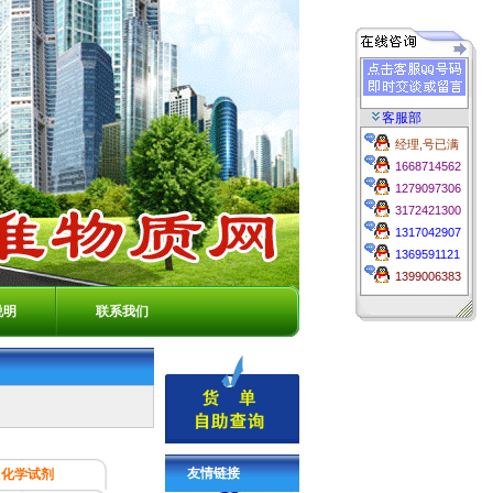
客服部
经理,号已满
1668714562
1279097306
3172421300
1317042907
1369591121
1399006383
说明
联系我们
友情链接
化学试剂