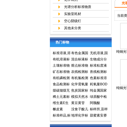
光
光谱分析标准物质
实验室耗材
当前
空心阴级灯
其他未分类
热门标物
纯铜光
标准溶液,溶
有色金属国
无机溶液,国
液标准物质,
有机溶液标
家标准物质
混合标液标
家标准物质
生物成分分
国家标准物
准物质中国
土壤标准物
中心,国家标
准物质
熔点标准物
网,国家标准
析标准物质
标准粘度液
质网
计量院标准
质
矿石标准物
准物质网
质
农残检测标
物质中心
兽残检测标
物质中心
质
有机磷检测
准样品,标准
有机氯检测
准样品,标准
色素标准溶
标准样品,标
食品检测标
溶液,标准物
标准样品标
化学需氧量
溶液,标准物
液标准物质
耗氧量BOD
纯铜光
准溶液,标准
准物质标准
煤碳烟煤无
质
准溶液标准
COD标准溶
焦炭国家标
质
食品检测
5标准溶液
纯金属国家
物质
样品标准溶
烟煤国家标
稀土元素标
物质
液标准物质
准物质国家
模拟天然水
标准物质标
实物标准样
绿原酸中检
液
准物质国家
准物质标准
维生素E生
标样环境标
标准样品
标准溶液
黄豆黄苷
样环境标准
品
所标准品对
阿魏酸
标准样品
样品
育酚标准品
槲皮素
准样品
没食子酸儿
样品
照品高效液
标样所,盲样
对照品中检
标准样品,标
茶素
地球化学标
相色谱HPL
甜蜜素安赛
所
样,质控样
准物质矿石
C
蜜(乙酰磺胺