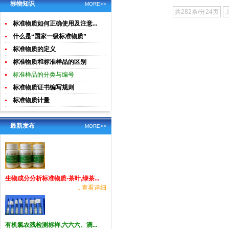
土壤生物成
酸钾)标准溶
标物知识
300~1000mg/L
400
MORE>>
共282条/分24页
分分析
液食品检测
标准物质如何正确使用及注意...
标准物质
什么是“国家一级标准物质”
标准物质的定义
标准物质和标准样品的区别
标准样品的分类与编号
标准物质证书编写规则
标准物质计量
最新发布
MORE>>
生物成分分析标准物质-茶叶,绿茶...
...查看详细
有机氯农残检测标样,六六六、滴...