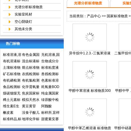
光谱分析标准物质
实验
光谱分析标准物质
实验室耗材
当前类别：
产品中心
>>
国家标准物质
>
空心阴级灯
其他未分类
热门标物
异辛烷中1.2.3.-三氯苯溶液
二氯甲烷中
标准溶液,溶
有色金属国
无机溶液,国
标准物质
200
液标准物质,
有机溶液标
家标准物质
混合标液标
家标准物质
生物成分分
国家标准物
准物质中国
土壤标准物
中心,国家标
准物质
熔点标准物
网,国家标准
析标准物质
标准粘度液
质网
计量院标准
质
矿石标准物
准物质网
质
农残检测标
物质中心
兽残检测标
物质中心
质
有机磷检测
准样品,标准
有机氯检测
准样品,标准
色素标准溶
标准样品,标
食品检测标
溶液,标准物
标准样品标
化学需氧量
溶液,标准物
液标准物质
耗氧量BOD
甲醇中苯溶液 标准物质300
甲醇中甲 
准溶液,标准
准物质标准
煤碳烟煤无
质
准溶液标准
COD标准溶
焦炭国家标
质
食品检测
5标准溶液
纯金属国家
~400mg/L
300
物质
样品标准溶
烟煤国家标
稀土元素标
物质
液标准物质
准物质国家
模拟天然水
标准物质标
实物标准样
绿原酸中检
液
准物质国家
准物质标准
维生素E生
标样环境标
标准样品
标准溶液
黄豆黄苷
样环境标准
品
所标准品对
阿魏酸
标准样品
样品
育酚标准品
槲皮素
准样品
没食子酸儿
样品
照品高效液
标样所,盲样
对照品中检
标准样品,标
茶素
地球化学标
相色谱HPL
甜蜜素安赛
所
样,质控样
准物质矿石
C
蜜(乙酰磺胺
甲醇中苯乙烯溶液 标准物质
甲醇中硝基