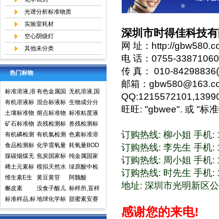
光谱分析标准物质
实验室耗材
深圳市时得佳科技有
空心阴级灯
网 址：
http://gbw580.
其他未分类
电 话：0755-33871060
传 真： 010-842988
热门标物
邮箱：
gbw580@163.c
标准溶液,溶
有色金属国
无机溶液,国
QQ:1215572101,1399
液标准物质,
有机溶液标
家标准物质
混合标液标
家标准物质
生物成分分
旺旺: "gbwee". 或 
国家标准物
准物质中国
土壤标准物
中心,国家标
准物质
熔点标准物
网,国家标准
析标准物质
标准粘度液
质网
计量院标准
质
矿石标准物
准物质网
质
农残检测标
物质中心
兽残检测标
订购热线: 柳小姐 手机: 1
物质中心
质
有机磷检测
准样品,标准
有机氯检测
准样品,标准
色素标准溶
标准样品,标
食品检测标
溶液,标准物
标准样品标
化学需氧量
溶液,标准物
液标准物质
耗氧量BOD
订购热线: 李先生 手机: 1
准溶液,标准
准物质标准
煤碳烟煤无
质
准溶液标准
COD标准溶
焦炭国家标
质
食品检测
5标准溶液
纯金属国家
订购热线: 周小姐 手机: 1
物质
样品标准溶
烟煤国家标
稀土元素标
物质
液标准物质
准物质国家
模拟天然水
标准物质标
实物标准样
绿原酸中检
订购热线: 时先生 手机: 1
液
准物质国家
准物质标准
维生素E生
标样环境标
标准样品
标准溶液
黄豆黄苷
样环境标准
品
所标准品对
阿魏酸
地址: 深圳市光明新区公
标准样品
样品
育酚标准品
槲皮素
准样品
没食子酸儿
样品
照品高效液
标样所,盲样
对照品中检
标准样品,标
茶素
地球化学标
相色谱HPL
甜蜜素安赛
感谢您的来电!
所
样,质控样
准物质矿石
C
蜜(乙酰磺胺