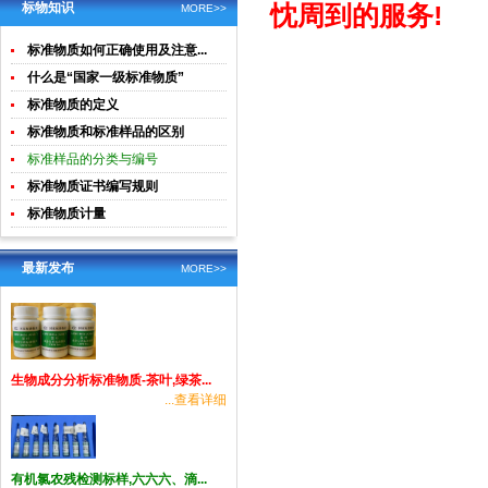
土壤生物成
酸钾)标准溶
标物知识
忱周到的服务!
MORE>>
分分析
液食品检测
标准物质如何正确使用及注意...
标准物质
什么是“国家一级标准物质”
标准物质的定义
标准物质和标准样品的区别
标准样品的分类与编号
标准物质证书编写规则
标准物质计量
最新发布
MORE>>
生物成分分析标准物质-茶叶,绿茶...
...查看详细
有机氯农残检测标样,六六六、滴...